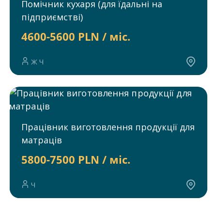
Помічник кухаря (для їдальні на
підприємстві)
4600-5600 PLN / міс.
Ж Ч
Працівник виготовлення продукції для
матраців
5800-7500 PLN / міс.
Ч