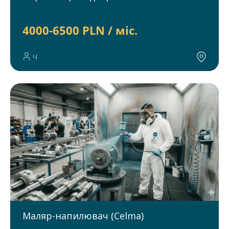
4000-6500 PLN / міс.
Ч
Маляр-напилювач (Celma)