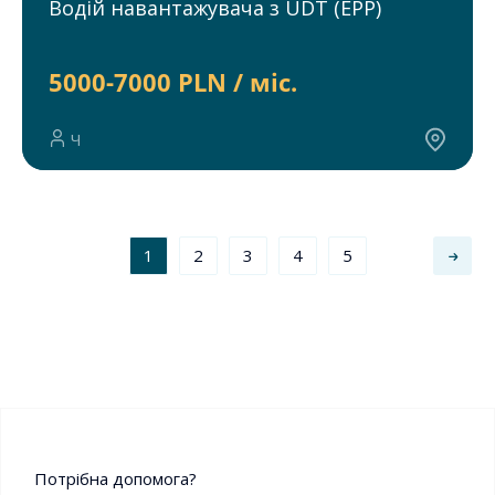
Водій навантажувача з UDT (EPP)
5000-7000 PLN / міс.
Ч
1
2
3
4
5
Потрібна допомога?