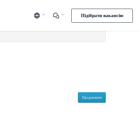
Підібрати вакансію
Продовжити