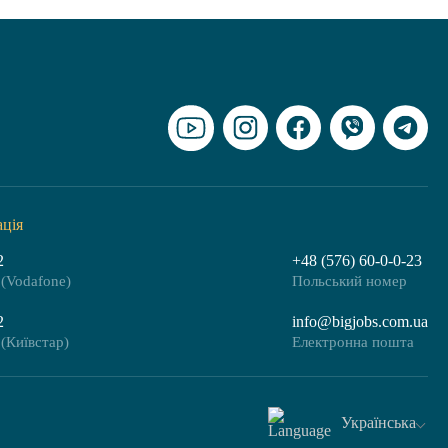
ація
2
+48 (576) 60-0-0-23
(Vodafone)
Польський номер
2
info@bigjobs.com.ua
(Київстар)
Електронна пошта
Українська