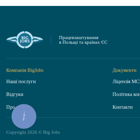
Працевлаштування
в Польщі та країнах ЄС
Компанія BigJobs
Документи
Наші послуги
Ліцензія М
Відгуки
Політика ко
Про нас
Контакти
КНОПКА
ЗВ'ЯЗКУ
Copyright 2026 © Big Jobs